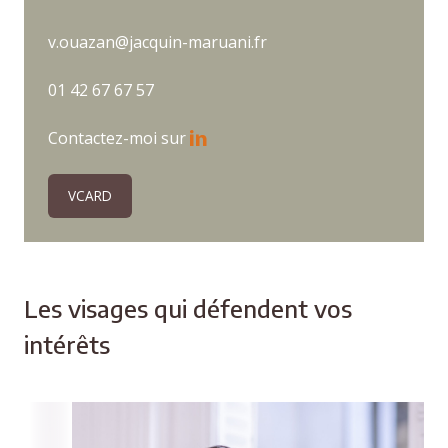
v.ouazan@jacquin-maruani.fr
01 42 67 67 57
Contactez-moi sur
VCARD
Les visages qui défendent vos
intérêts