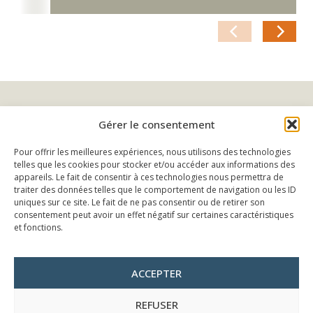
© Jacquin Maruani & Associés 2026. Tous droits réservés
Gérer le consentement
Honoraires
Classements
Pour offrir les meilleures expériences, nous utilisons des technologies
telles que les cookies pour stocker et/ou accéder aux informations des
Ressources
appareils. Le fait de consentir à ces technologies nous permettra de
Recrutement
traiter des données telles que le comportement de navigation ou les ID
uniques sur ce site. Le fait de ne pas consentir ou de retirer son
Newsletter
consentement peut avoir un effet négatif sur certaines caractéristiques
Crédits & Mentions légales
et fonctions.
Gestion des cookies
English
ACCEPTER
3, rue Anatole de la Forge - 75017 Paris
REFUSER
c.gautier@jacquin-maruani.fr