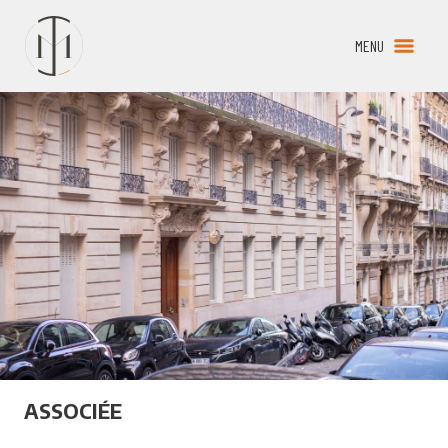
Aller
au
MENU
OPEN 
contenu
ASSOCIÉE